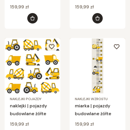
Cena
Cena
159,99 zł
159,99 zł
Do koszyka
Do koszyka
NAKLEJKI POJAZDY
NAKLEJKI WZROSTU
naklejki | pojazdy
miarka | pojazdy
budowlane żółte
budowlane żółte
Cena
Cena
159,99 zł
159,99 zł