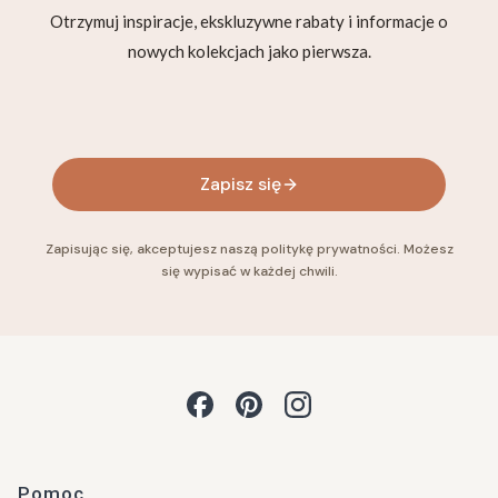
Otrzymuj inspiracje, ekskluzywne rabaty i informacje o
nowych kolekcjach jako pierwsza.
Twój adres e-mail
Zapisz się
Zapisując się, akceptujesz naszą politykę prywatności. Możesz
się wypisać w każdej chwili.
Linki w stopce
Pomoc