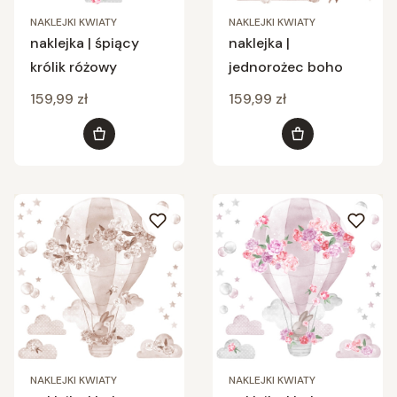
NAKLEJKI KWIATY
NAKLEJKI KWIATY
naklejka | śpiący
naklejka |
królik różowy
jednorożec boho
Cena
Cena
159,99 zł
159,99 zł
Do koszyka
Do koszyka
NAKLEJKI KWIATY
NAKLEJKI KWIATY