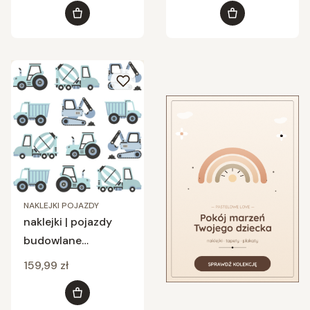
Do koszyka
Do koszyka
NAKLEJKI POJAZDY
naklejki | pojazdy
budowlane
niebieskie
Cena
159,99 zł
Do koszyka