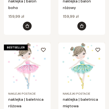
naklejka | balon
naklejka | balon
boho
różowy
Cena
Cena
159,99 zł
159,99 zł
Do koszyka
Do koszyka
BESTSELLER
NAKLEJKI POSTACIE
NAKLEJKI POSTACIE
naklejka | baletnica
naklejka | baletnica
różowa
miętowa