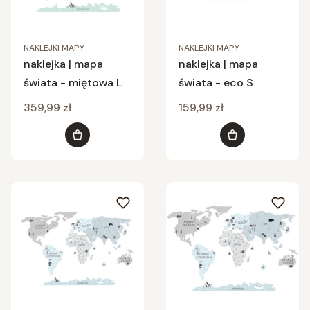
NAKLEJKI MAPY
NAKLEJKI MAPY
naklejka | mapa
naklejka | mapa
świata - miętowa L
świata - eco S
Cena
Cena
359,99 zł
159,99 zł
Do koszyka
Do koszyka