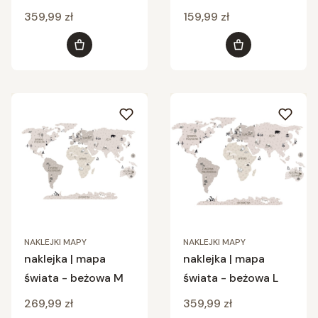
L
Cena
Cena
359,99 zł
159,99 zł
Do koszyka
Do koszyka
NAKLEJKI MAPY
NAKLEJKI MAPY
naklejka | mapa
naklejka | mapa
świata - beżowa M
świata - beżowa L
Cena
Cena
269,99 zł
359,99 zł