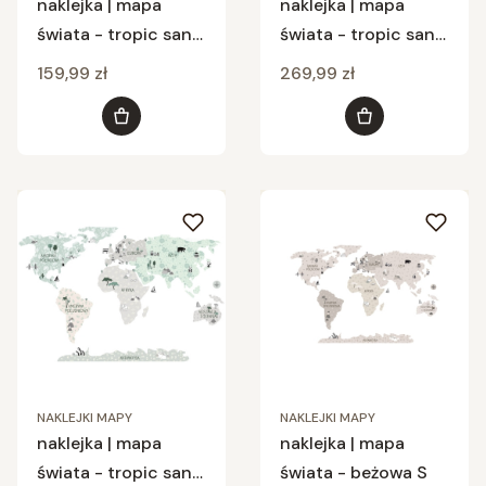
naklejka | mapa
naklejka | mapa
świata - tropic sand
świata - tropic sand
S
M
Cena
Cena
159,99 zł
269,99 zł
Do koszyka
Do koszyka
NAKLEJKI MAPY
NAKLEJKI MAPY
naklejka | mapa
naklejka | mapa
świata - tropic sand
świata - beżowa S