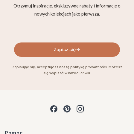
Otrzymuj inspiracje, ekskluzywne rabaty i informacje o
nowych kolekcjach jako pierwsza.
Twój adres e-mail
Zapisz się
Zapisując się, akceptujesz naszą politykę prywatności. Możesz
się wypisać w każdej chwili.
Linki w stopce
Pomoc