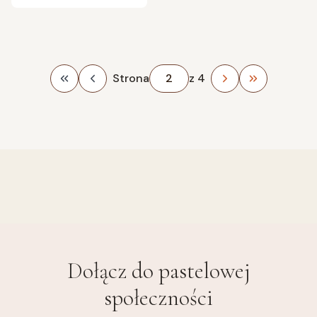
Strona
z 4
Wróć do pierwszej strony z produktami
Przejdź do 
Dołącz do
pastelowej
społeczności