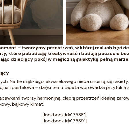
oment – tworzymy przestrzeń, w której maluch będzie s
enty, które pobudzają kreatywność i budują poczucie b
iając dziecięcy pokój w magiczną galaktykę pełną marze
jący
ch. Na tle miękkiego, akwarelowego nieba unoszą się rakiety
kojna i pastelowa – dzięki temu tapeta wprowadza przytulną a
abawkami tworzy harmonijną, ciepłą przestrzeń idealną zarów
kowy, bajkowy klimat.
[lookbook id="7538"]
[lookbook id="7539"]