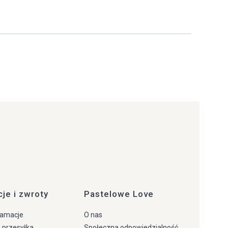
je i zwroty
Pastelowe Love
lamacje
O nas
 przesyłka
Społeczna odpowiedzialność