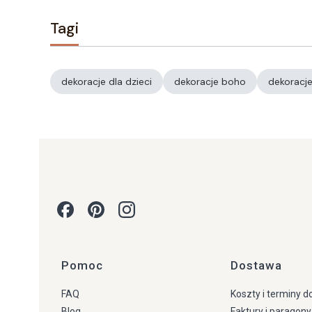
Tagi
dekoracje dla dzieci
dekoracje boho
dekoracje
Linki w stopce
Pomoc
Dostawa
FAQ
Koszty i terminy 
Blog
Faktury i paragony