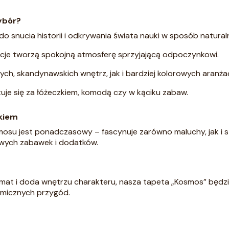
ybór?
snucia historii i odkrywania świata nauki w sposób natural
racje tworzą spokojną atmosferę sprzyjającą odpoczynkowi.
ch, skandynawskich wnętrz, jak i bardziej kolorowych aranżac
tuje się za łóżeczkiem, komodą czy w kąciku zabaw.
ckiem
osu jest ponadczasowy – fascynuje zarówno maluchy, jak i st
wych zabawek i dodatków.
limat i doda wnętrzu charakteru, nasza tapeta „Kosmos” będzi
smicznych przygód.