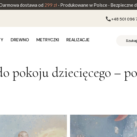
Darmowa dostawa od
299 zł
· Produkowane w Polsce · Bezpieczne dl
+48 501 096 
TY
DREWNO
METRYCZKI
REALIZACJE
o pokoju dziecięcego – po