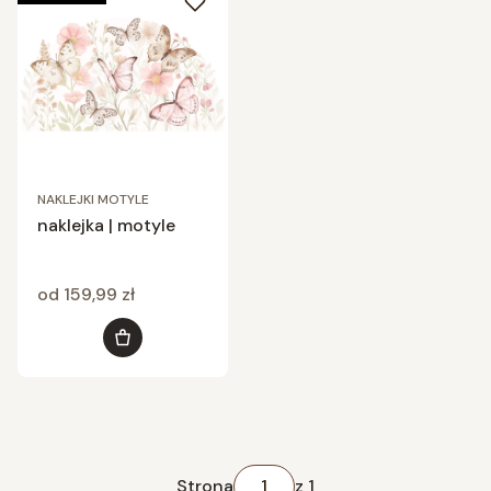
NAKLEJKI MOTYLE
naklejka | motyle
Cena
od 159,99 zł
Zobacz produkt
Strona
z 1