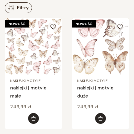
Filtry
Lista produktów
NOWOŚĆ
NOWOŚĆ
NAKLEJKI MOTYLE
NAKLEJKI MOTYLE
naklejki | motyle
naklejki | motyle
małe
duże
Cena
Cena
249,99 zł
249,99 zł
Do koszyka
Do koszyka