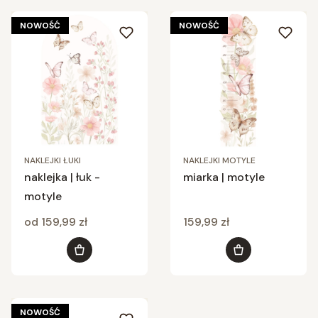
NOWOŚĆ
NOWOŚĆ
NAKLEJKI ŁUKI
NAKLEJKI MOTYLE
naklejka | łuk -
miarka | motyle
motyle
Cena
Cena
od 159,99 zł
159,99 zł
Zobacz produkt
Do koszyka
NOWOŚĆ