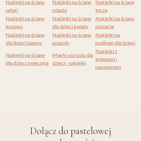
Naklejki na ścianę
Naklejki na ścianę
Naklejki na ścianę
safari
miasto
tęcza
Naklejki na ścianę
Naklejki na ścianę
Naklejki na ścianę
kosmos
dla dzieci kwiaty
postacie
Naklejki na ścianę
Naklejki na ścianę
Naklejki na
dla dzieci balony
pojazdy
podłogę dla dzieci
Naklejki z
Naklejki na ścianę
Miarki wzrostu dla
imieniem i
dla dzieci zwierzęta
dzieci - naklejki
nazwiskiem
Dołącz do
pastelowej