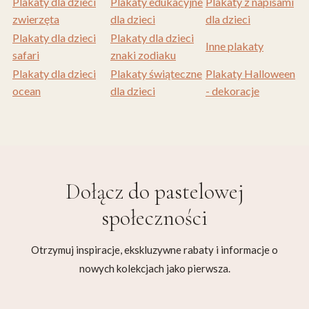
Plakaty dla dzieci
Plakaty edukacyjne
Plakaty z napisami
zwierzęta
dla dzieci
dla dzieci
Plakaty dla dzieci
Plakaty dla dzieci
Inne plakaty
safari
znaki zodiaku
Plakaty dla dzieci
Plakaty świąteczne
Plakaty Halloween
ocean
dla dzieci
- dekoracje
Dołącz do
pastelowej
społeczności
Otrzymuj inspiracje, ekskluzywne rabaty i informacje o
nowych kolekcjach jako pierwsza.
Twój adres e-mail