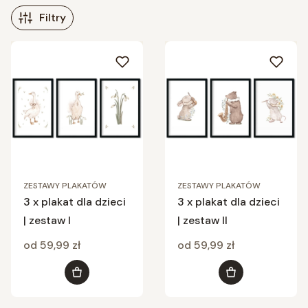
Filtry
Lista produktów
ZESTAWY PLAKATÓW
ZESTAWY PLAKATÓW
3 x plakat dla dzieci
3 x plakat dla dzieci
| zestaw I
| zestaw II
Cena
Cena
od 59,99 zł
od 59,99 zł
Zobacz produkt
Zobacz produkt