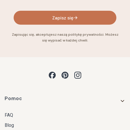
Zapisz się
Zapisując się, akceptujesz naszą politykę prywatności. Możesz
się wypisać w każdej chwili.
Linki w stopce
Pomoc
FAQ
Blog