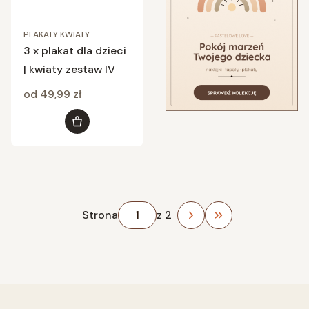
PLAKATY KWIATY
3 x plakat dla dzieci
| kwiaty zestaw IV
Cena
od 49,99 zł
Zobacz produkt
Strona
z 2
Przejdź do ostatn