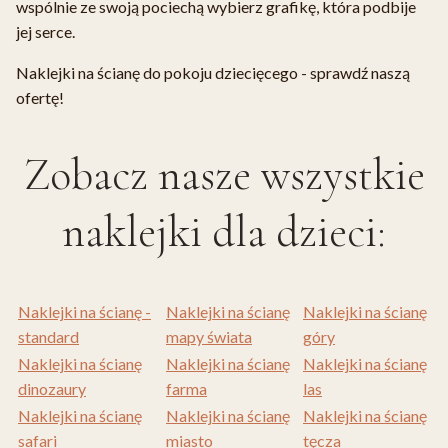
wspólnie ze swoją pociechą wybierz grafikę, która podbije
jej serce.
Naklejki na ścianę do pokoju dziecięcego - sprawdź naszą
ofertę!
Zobacz nasze wszystkie
naklejki dla dzieci:
Naklejki na ścianę -
Naklejki na ścianę
Naklejki na ścianę
standard
mapy świata
góry
Naklejki na ścianę
Naklejki na ścianę
Naklejki na ścianę
dinozaury
farma
las
Naklejki na ścianę
Naklejki na ścianę
Naklejki na ścianę
safari
miasto
tęcza