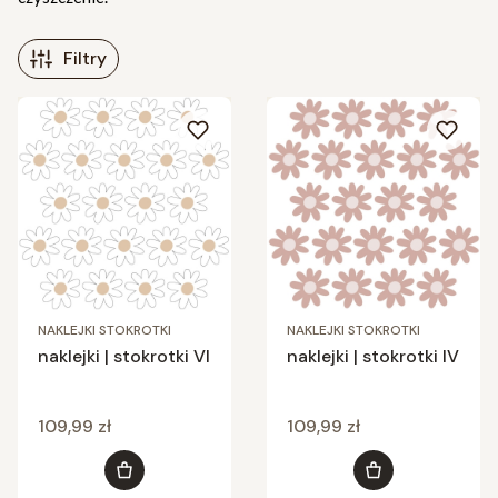
Filtry
Lista produktów
NAKLEJKI STOKROTKI
NAKLEJKI STOKROTKI
naklejki | stokrotki VI
naklejki | stokrotki IV
Cena
Cena
109,99 zł
109,99 zł
Do koszyka
Do koszyka