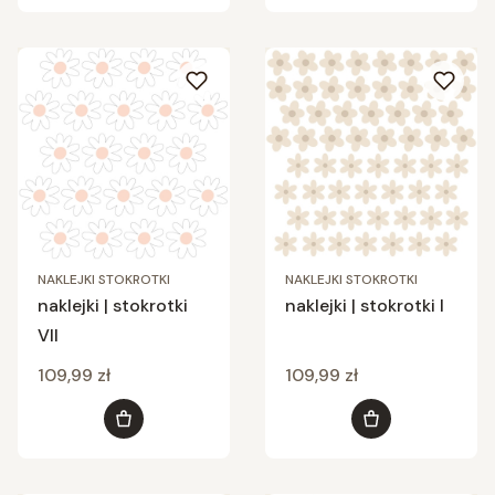
NAKLEJKI STOKROTKI
NAKLEJKI STOKROTKI
naklejki | stokrotki
naklejki | stokrotki I
VII
Cena
Cena
109,99 zł
109,99 zł
Do koszyka
Do koszyka