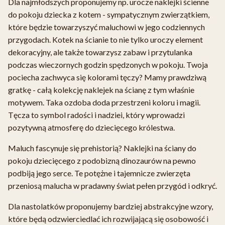
Dla najmłodszych proponujemy np. urocze naklejki ścienne
do pokoju dziecka z kotem - sympatycznym zwierzątkiem,
które będzie towarzyszyć maluchowi w jego codziennych
przygodach. Kotek na ścianie to nie tylko uroczy element
dekoracyjny, ale także towarzysz zabaw i przytulanka
podczas wieczornych godzin spędzonych w pokoju. Twoja
pociecha zachwyca się kolorami tęczy? Mamy prawdziwą
gratkę - całą kolekcję naklejek na ścianę z tym właśnie
motywem. Taka ozdoba doda przestrzeni koloru i magii.
Tęcza to symbol radości i nadziei, który wprowadzi
pozytywną atmosferę do dziecięcego królestwa.
Maluch fascynuje się prehistorią? Naklejki na ściany do
pokoju dziecięcego z podobizną dinozaurów na pewno
podbiją jego serce. Te potężne i tajemnicze zwierzęta
przeniosą malucha w pradawny świat pełen przygód i odkryć.
Dla nastolatków proponujemy bardziej abstrakcyjne wzory,
które będą odzwierciedlać ich rozwijającą się osobowość i