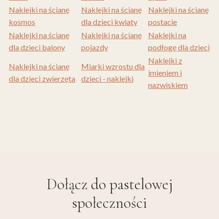
Naklejki na ścianę
Naklejki na ścianę
Naklejki na ścianę
kosmos
dla dzieci kwiaty
postacie
Naklejki na ścianę
Naklejki na ścianę
Naklejki na
dla dzieci balony
pojazdy
podłogę dla dzieci
Naklejki z
Naklejki na ścianę
Miarki wzrostu dla
imieniem i
dla dzieci zwierzęta
dzieci - naklejki
nazwiskiem
Dołącz do
pastelowej
społeczności