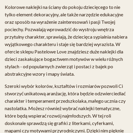
Kolorowe naklejki na ściany do pokoju dziecięcego to nie
tylko element dekoracyjny, ale także narzędzie edukacyjne
oraz sposób na wyrażenie zainteresowań i pasji Twojej
pociechy. Pozwalają wprowadzić do wystroju wnętrza
przytulny charakter, sprawiają, że dziecięca sypialnia nabiera
wyjątkowego charakteru i staje się bardziej wyrazista. W
ofercie sklepu Pastelowe Love znajdziesz duże naklejki dla
dzieci zaskakujące bogactwem motywów w wielu różnych
stylach - od popularnych zwierząt i postaci z bajek po
abstrakcyjne wzory i mapy świata.
Szeroki wybór kolorów, kształtów i rozmiarów pozwoli Ci
stworzyć unikatową aranżację, która będzie odzwierciedlać
charakter i temperament przedszkolaka, małego ucznia czy
nastolatka. Możesz również wybrać naklejki tematyczne,
które będą wspierać rozwój najmłodszych. W tej roli
doskonale sprawdzą się grafiki z literkami, cyferkami,
mapami czy motywami przyrodniczymi. Dzięki nim pięknie