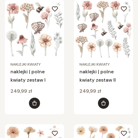
NAKLEJKI KWIATY
NAKLEJKI KWIATY
naklejki | polne
naklejki | polne
kwiaty zestaw I
kwiaty zestaw II
Cena
Cena
249,99 zł
249,99 zł
Do koszyka
Do koszyka