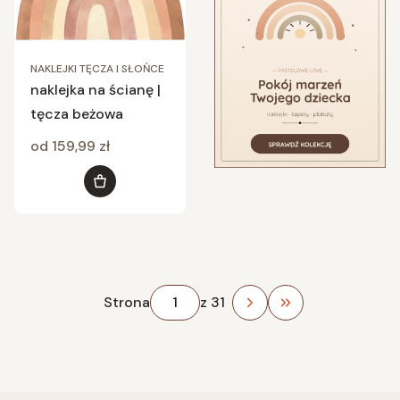
NAKLEJKI TĘCZA I SŁOŃCE
naklejka na ścianę |
tęcza beżowa
Cena
od 159,99 zł
Zobacz produkt
Strona
z 31
Przejdź do ostat