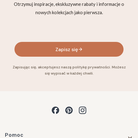
Otrzymuj inspiracje, ekskluzywne rabaty i informacje o
nowych kolekcjach jako pierwsza.
Twój adres e-mail
Zapisz się
Zapisując się, akceptujesz naszą politykę prywatności. Możesz
się wypisać w każdej chwili.
Linki w stopce
Pomoc