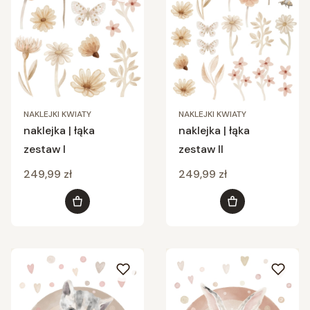
NAKLEJKI KWIATY
NAKLEJKI KWIATY
naklejka | łąka
naklejka | łąka
zestaw I
zestaw II
Cena
Cena
249,99 zł
249,99 zł
Do koszyka
Do koszyka