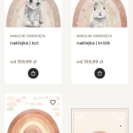
NAKLEJKI ZWIERZĘTA
NAKLEJKI ZWIERZĘTA
naklejka | kot
naklejka | królik
Cena
Cena
od 159,99 zł
od 159,99 zł
Zobacz produkt
Zobacz produkt