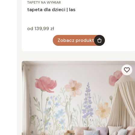
TAPETY NA WYMIAR
tapeta dla dzieci | las
Cena
od 139,99 zł
Zobacz produkt