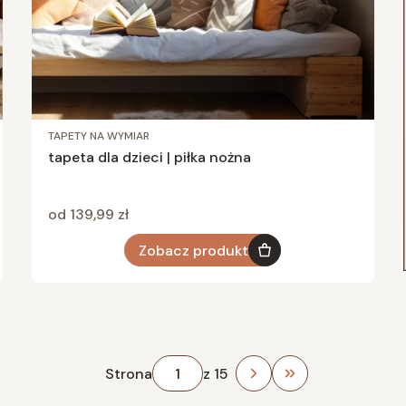
TAPETY NA WYMIAR
tapeta dla dzieci | piłka nożna
Cena
od 139,99 zł
Zobacz produkt
Strona
z 15
Przejdź do ostat