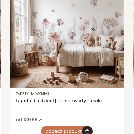
TAPETY NA WYMIAR
tapeta dla dzieci | polne kwiaty - małe
Cena
od 139,99 zł
Zobacz produkt