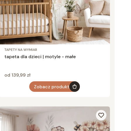
TAPETY NA WYMIAR
tapeta dla dzieci | motyle - małe
Cena
od 139,99 zł
Zobacz produkt