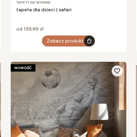
TAPETY NA WYMIAR
tapeta dla dzieci | safari
Cena
od 139,99 zł
Zobacz produkt
NOWOŚĆ