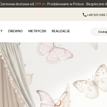
Darmowa dostawa od
299 zł
· Produkowane w Polsce · Bezpieczne dl
+48 501 096 
TY
DREWNO
METRYCZKI
REALIZACJE