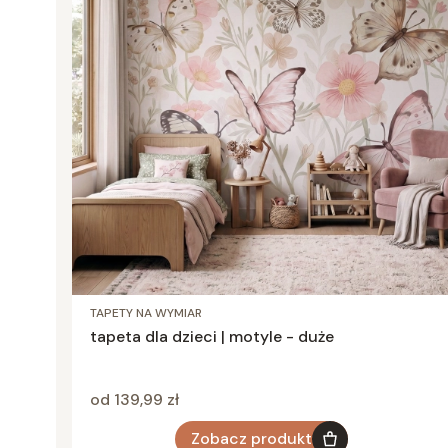
TAPETY NA WYMIAR
tapeta dla dzieci | motyle - duże
Cena
od 139,99 zł
Zobacz produkt