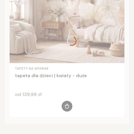
TAPETY NA WYMIAR
tapeta dla dzieci | kwiaty - duże
Cena
od 139,99 zł
Zobacz produkt