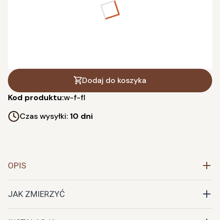
*
wysokość w cm (dodaj 5 cm zapasu)
Dodaj do koszyka
Kod produktu:
w-f-fl
Czas wysyłki:
10 dni
OPIS
JAK ZMIERZYĆ