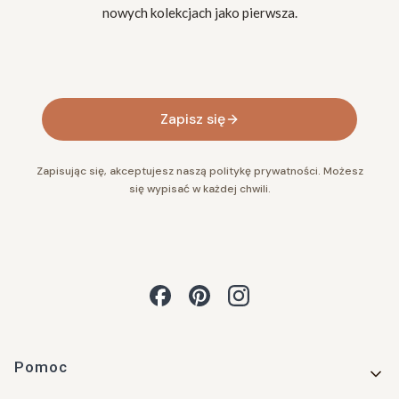
nowych kolekcjach jako pierwsza.
Twój adres e-mail
Zapisz się
Zapisując się, akceptujesz naszą politykę prywatności. Możesz
się wypisać w każdej chwili.
Linki w stopce
Pomoc