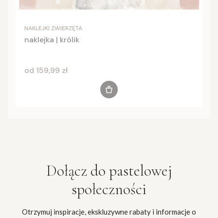
NAKLEJKI ZWIERZĘTA
naklejka | królik
Cena
od 159,99 zł
Zobacz produkt
Dołącz do
pastelowej
społeczności
Otrzymuj inspiracje, ekskluzywne rabaty i informacje o