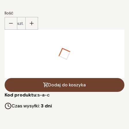
Ilość
szt.
Poszczególne warianty mogą różnić się ceną
*
wybierz rozmiar
L (65x48 cm)
XL (88x65 cm)
(+70,00 zł)
XXL (125x92 cm)
(+110,00 zł)
Dodaj do koszyka
Kod produktu:
s-a-c
Czas wysyłki:
3 dni