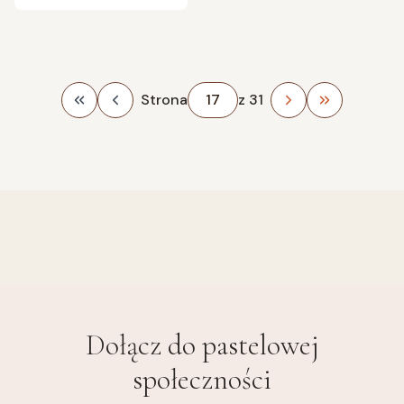
Strona
z 31
Wróć do pierwszej strony z produktami
Przejdź do 
Dołącz do
pastelowej
społeczności