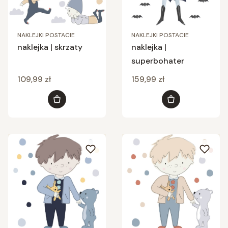
NAKLEJKI POSTACIE
NAKLEJKI POSTACIE
naklejka | skrzaty
naklejka |
superbohater
Cena
Cena
109,99 zł
159,99 zł
Do koszyka
Do koszyka