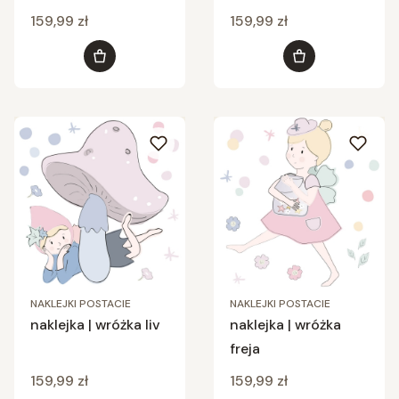
Cena
Cena
159,99 zł
159,99 zł
Do koszyka
Do koszyka
NAKLEJKI POSTACIE
NAKLEJKI POSTACIE
naklejka | wróżka liv
naklejka | wróżka
freja
Cena
Cena
159,99 zł
159,99 zł