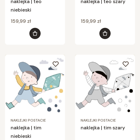
naklejka | teo
naklejka | teo szary
niebieski
Cena
Cena
159,99 zł
159,99 zł
Do koszyka
Do koszyka
NAKLEJKI POSTACIE
NAKLEJKI POSTACIE
naklejka | tim
naklejka | tim szary
niebieski