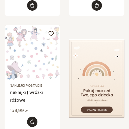
Do koszyka
Do koszyka
NAKLEJKI POSTACIE
naklejki | wróżki
różowe
Cena
159,99 zł
Do koszyka