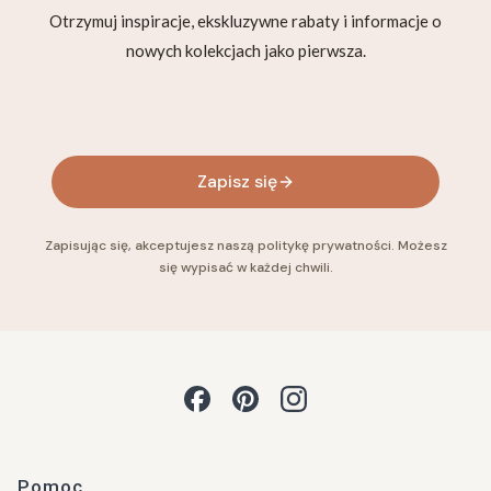
Otrzymuj inspiracje, ekskluzywne rabaty i informacje o
nowych kolekcjach jako pierwsza.
Twój adres e-mail
Zapisz się
Zapisując się, akceptujesz naszą politykę prywatności. Możesz
się wypisać w każdej chwili.
Linki w stopce
Pomoc