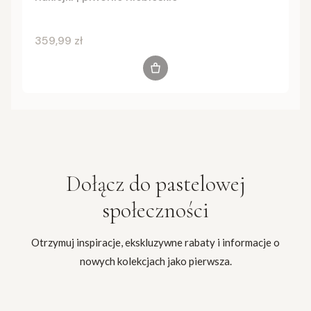
Cena
359,99 zł
Do koszyka
Dołącz do
pastelowej
społeczności
Otrzymuj inspiracje, ekskluzywne rabaty i informacje o
nowych kolekcjach jako pierwsza.
Twój adres e-mail