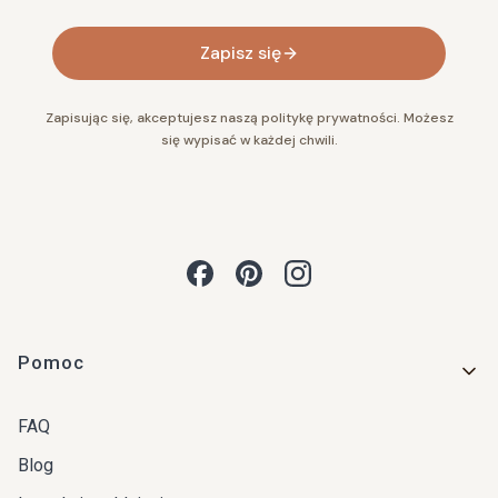
Zapisz się
Zapisując się, akceptujesz naszą politykę prywatności. Możesz
się wypisać w każdej chwili.
Linki w stopce
Pomoc
FAQ
Blog