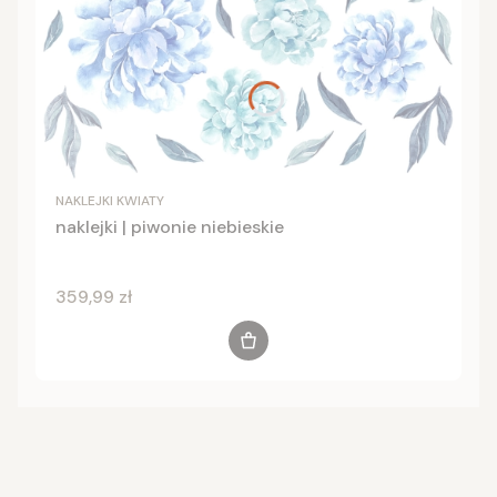
NAKLEJKI KWIATY
naklejki | piwonie niebieskie
Cena
359,99 zł
Do koszyka