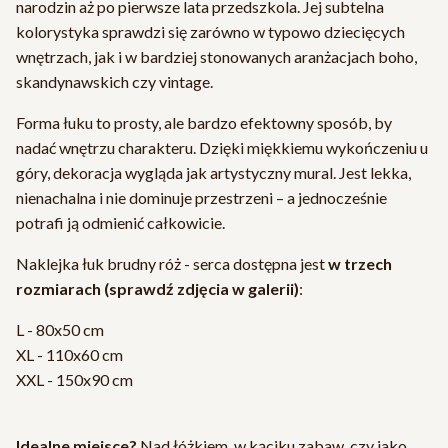
narodzin aż po pierwsze lata przedszkola. Jej subtelna
kolorystyka sprawdzi się zarówno w typowo dziecięcych
wnętrzach, jak i w bardziej stonowanych aranżacjach boho,
skandynawskich czy vintage.
Forma łuku to prosty, ale bardzo efektowny sposób, by
nadać wnętrzu charakteru. Dzięki miękkiemu wykończeniu u
góry, dekoracja wygląda jak artystyczny mural. Jest lekka,
nienachalna i nie dominuje przestrzeni – a jednocześnie
potrafi ją odmienić całkowicie.
Naklejka łuk brudny róż - serca dostępna jest
w trzech
rozmiarach (sprawdź zdjęcia w galerii)
:
L - 80x50 cm
XL - 110x60 cm
XXL - 150x90 cm
Idealne miejsce?
Nad łóżkiem, w kąciku zabaw, czy jako