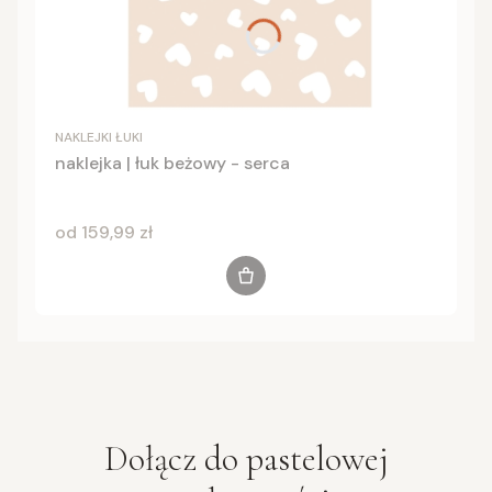
NAKLEJKI ŁUKI
naklejka | łuk beżowy - serca
Cena
od 159,99 zł
Zobacz produkt
Dołącz do
pastelowej