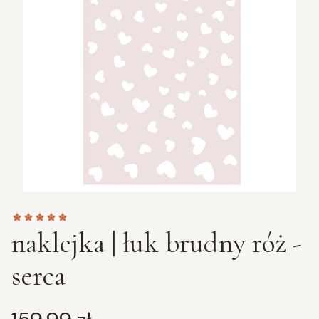
naklejka | łuk brudny róż -
serca