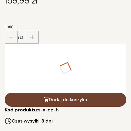
Cena
159,99 zł
Ilość
szt.
Poszczególne warianty mogą różnić się ceną
*
wybierz rozmiar
L (80x50cm)
XL (110x60cm)
(+90,00 zł)
XXL (150x90cm)
(+200,00 zł)
Dodaj do koszyka
Kod produktu:
s-a-dp-h
Czas wysyłki:
3 dni