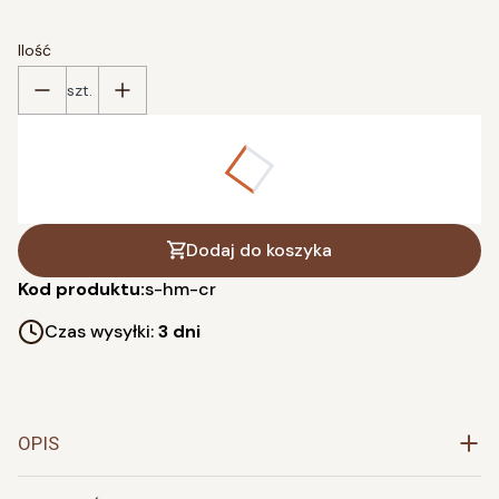
Ilość
szt.
Poszczególne warianty mogą różnić się ceną
*
wybierz kolor
Pokaż wszystkie kolory
Dodaj do koszyka
Kod produktu:
s-hm-cr
Czas wysyłki:
3 dni
OPIS