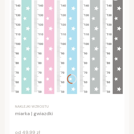
NAKLEJKI WZROSTU
miarka | gwiazdki
Cena
od 49,99 zł