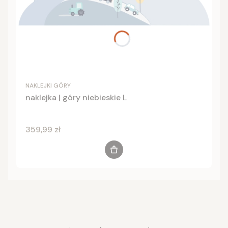
NAKLEJKI GÓRY
naklejka | góry niebieskie L
Cena
359,99 zł
Do koszyka