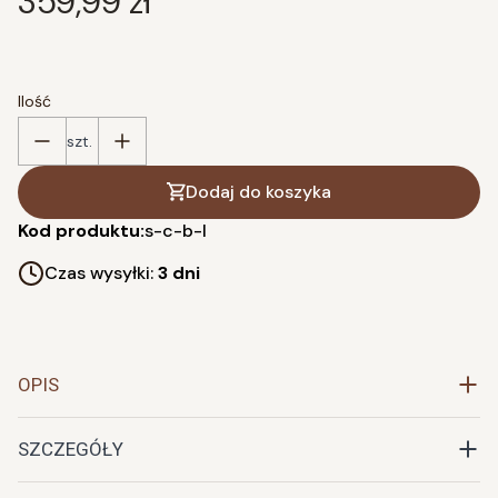
Cena
359,99 zł
Ilość
szt.
Dodaj do koszyka
Kod produktu:
s-c-b-l
Czas wysyłki:
3 dni
OPIS
SZCZEGÓŁY