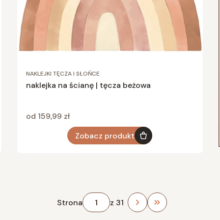
NAKLEJKI TĘCZA I SŁOŃCE
naklejka na ścianę | tęcza beżowa
Cena
od 159,99 zł
Zobacz produkt
Strona
z 31
Przejdź do ostat