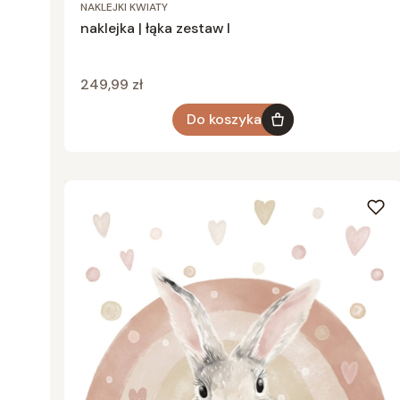
NAKLEJKI KWIATY
naklejka | łąka zestaw I
Cena
249,99 zł
Do koszyka