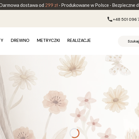
Darmowa dostawa od
299 zł
· Produkowane w Polsce · Bezpieczne dl
+48 501 096 
TY
DREWNO
METRYCZKI
REALIZACJE