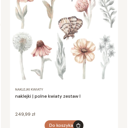
NAKLEJKI KWIATY
naklejki | polne kwiaty zestaw I
Cena
249,99 zł
Do koszyka