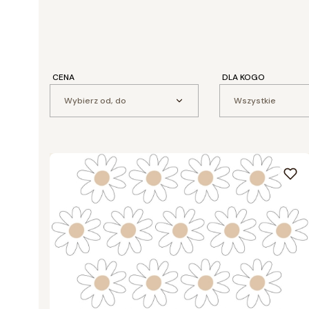
CENA
DLA KOGO
Wybierz od, do
Wszystkie
Lista produktów