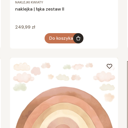
NAKLEJKI KWIATY
naklejka | łąka zestaw II
Cena
249,99 zł
Do koszyka