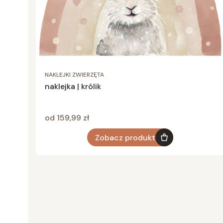
NAKLEJKI ZWIERZĘTA
naklejka | królik
Cena
od 159,99 zł
Zobacz produkt