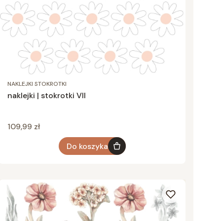
NAKLEJKI STOKROTKI
naklejki | stokrotki VII
Cena
109,99 zł
Do koszyka