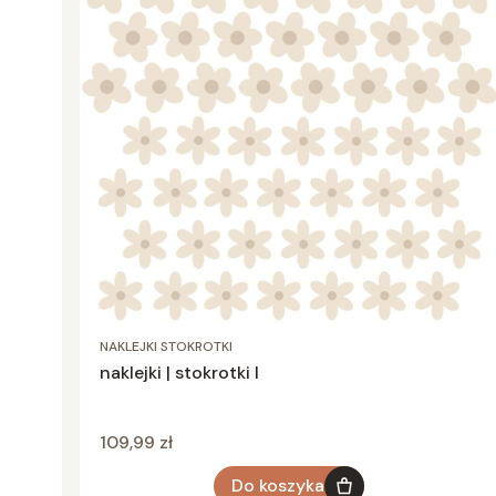
NAKLEJKI STOKROTKI
naklejki | stokrotki I
Cena
109,99 zł
Do koszyka