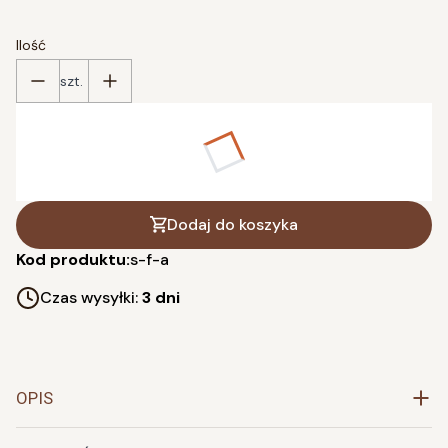
Ilość
szt.
Poszczególne warianty mogą różnić się ceną
*
wybierz kolor
Pokaż wszystkie kolory
Dodaj do koszyka
Kod produktu:
s-f-a
Czas wysyłki:
3 dni
OPIS