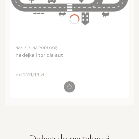
NAKLEJKI NA PODŁOGĘ
naklejka | tor dla aut
Cena
od 229,99 zł
Zobacz produkt
Dołącz do
pastelowej