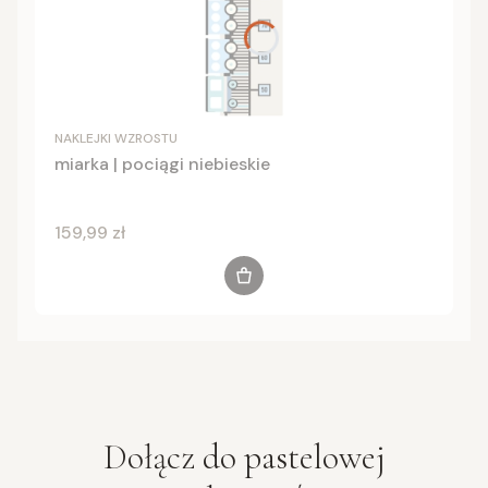
NAKLEJKI WZROSTU
miarka | pociągi niebieskie
Cena
159,99 zł
Do koszyka
Dołącz do
pastelowej