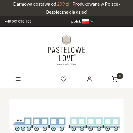
Darmowa dostawa od
299 zł
· Produkowane w Polsce ·
Bezpieczne dla dzieci
polski
+48 501 096 708
Produkty 