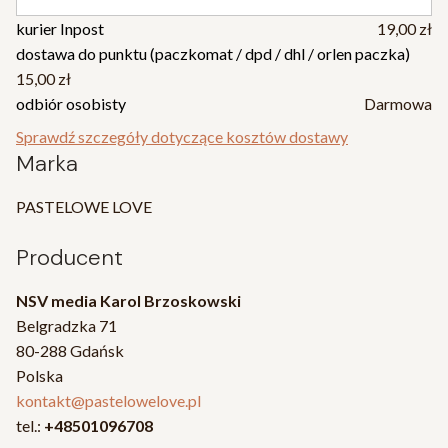
kurier Inpost
19,00 zł
dostawa do punktu (paczkomat / dpd / dhl / orlen paczka)
15,00 zł
odbiór osobisty
Darmowa
Sprawdź szczegóły dotyczące kosztów dostawy
Marka
PASTELOWE LOVE
Producent
NSV media Karol Brzoskowski
Belgradzka 71
80-288 Gdańsk
Polska
kontakt@pastelowelove.pl
tel.:
+48501096708