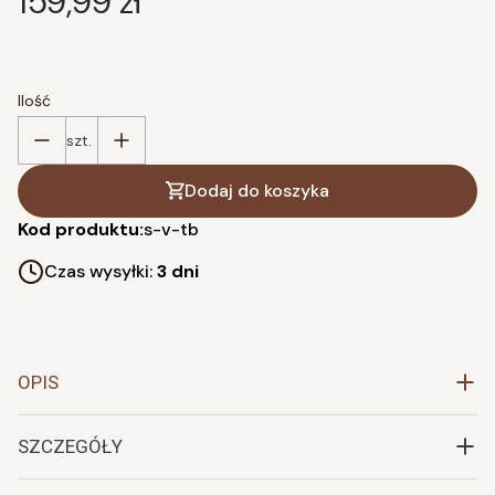
Cena
159,99 zł
Ilość
szt.
Dodaj do koszyka
Kod produktu:
s-v-tb
Czas wysyłki:
3 dni
OPIS
SZCZEGÓŁY