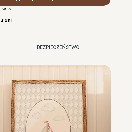
-w-s
:
3 dni
BEZPIECZEŃSTWO