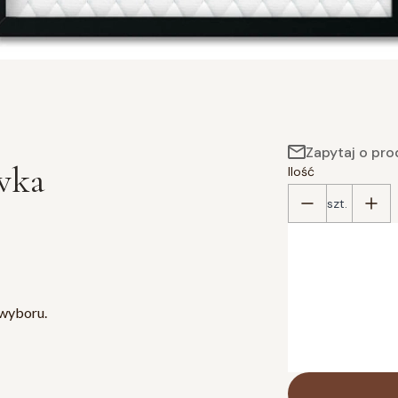
Zapytaj o pro
ówka
Ilość
szt.
Poszczególne wari
*
wybierz format
13 x 18 cm
20
 wyboru.
40 x 50 cm
(+45