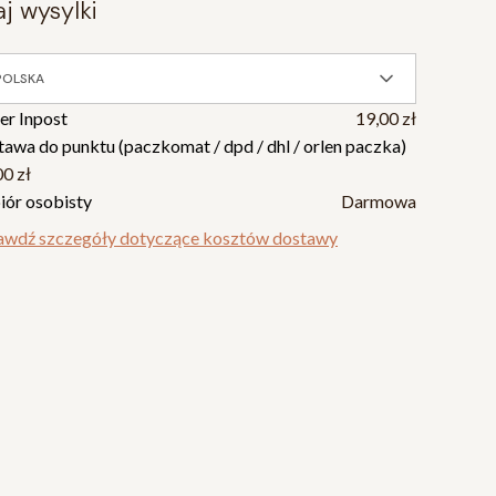
raj wysylki
POLSKA
ier Inpost
19,00 zł
tawa do punktu (paczkomat / dpd / dhl / orlen paczka)
00 zł
iór osobisty
Darmowa
awdź szczegóły dotyczące kosztów dostawy