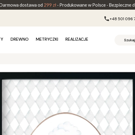
Darmowa dostawa od
299 zł
· Produkowane w Polsce · Bezpieczne dl
+48 501 096 
TY
DREWNO
METRYCZKI
REALIZACJE