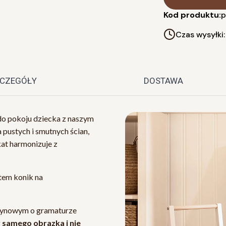
Kod produktu:
p
Czas wysyłki
CZEGÓŁY
DOSTAWA
do pokoju dziecka z naszym
 pustych i smutnych ścian,
kat harmonizuje z
tem konik na
satynowym o gramaturze
 samego obrazka i nie