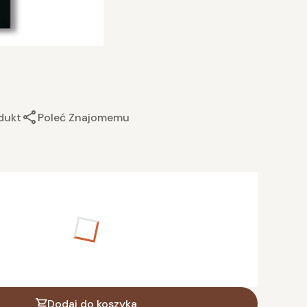
dukt
Poleć Znajomemu
anty mogą różnić się ceną
 x 30 cm
(+10,00 zł)
30 x 40 cm
(+25,00 zł)
,00 zł)
50 x 70 cm
(+65,00 zł)
Dodaj do koszyka