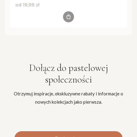
Cena
od 19,99 zł
Zobacz produkt
Dołącz do
pastelowej
społeczności
Otrzymuj inspiracje, ekskluzywne rabaty i informacje o
nowych kolekcjach jako pierwsza.
Twój adres e-mail