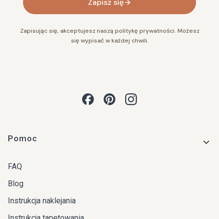
Zapisz się
Zapisując się, akceptujesz naszą politykę prywatności. Możesz
się wypisać w każdej chwili.
Linki w stopce
Pomoc
FAQ
Blog
Instrukcja naklejania
Instrukcja tapetowania