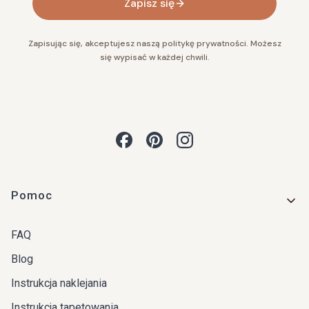
Zapisz się
Zapisując się, akceptujesz naszą politykę prywatności. Możesz
się wypisać w każdej chwili.
Linki w stopce
Pomoc
FAQ
Blog
Instrukcja naklejania
Instrukcja tapetowania