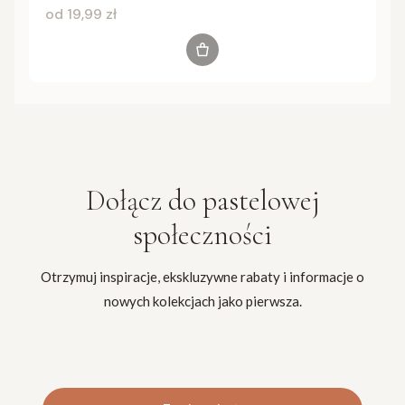
Cena
od 19,99 zł
Zobacz produkt
Dołącz do
pastelowej
społeczności
Otrzymuj inspiracje, ekskluzywne rabaty i informacje o
nowych kolekcjach jako pierwsza.
Twój adres e-mail