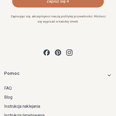
Zapisz się
Zapisując się, akceptujesz naszą politykę prywatności. Możesz
się wypisać w każdej chwili.
Linki w stopce
Pomoc
FAQ
Blog
Instrukcja naklejania
Instrukcja tapetowania