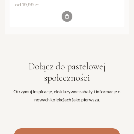
Cena
od 19,99 zł
Zobacz produkt
Dołącz do
pastelowej
społeczności
Otrzymuj inspiracje, ekskluzywne rabaty i informacje o
nowych kolekcjach jako pierwsza.
Twój adres e-mail