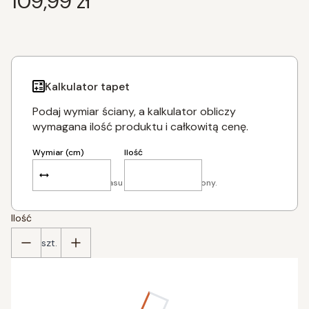
Cena
109,99 zł
Kalkulator tapet
Podaj wymiar ściany, a kalkulator obliczy
wymagana ilość produktu i całkowitą cenę.
Wymiar (cm)
Ilość
Dodaj po 5 cm zapasu tapety z każdej strony.
Ilość
szt.
Poszczególne warianty mogą różnić się ceną
*
podaj szer. ściany w cm (dodaj 5 cm)