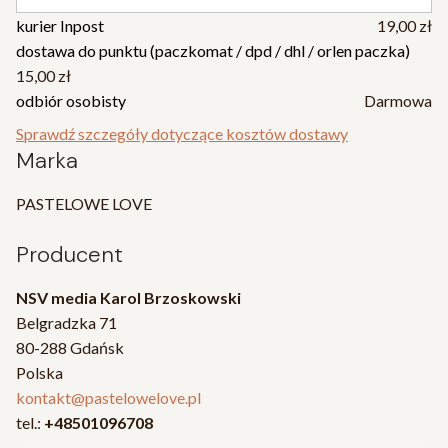
kurier Inpost
19,00 zł
dostawa do punktu (paczkomat / dpd / dhl / orlen paczka)
15,00 zł
odbiór osobisty
Darmowa
Sprawdź szczegóły dotyczące kosztów dostawy
Marka
PASTELOWE LOVE
Producent
NSV media Karol Brzoskowski
Belgradzka 71
80-288 Gdańsk
Polska
kontakt@pastelowelove.pl
tel.:
+48501096708