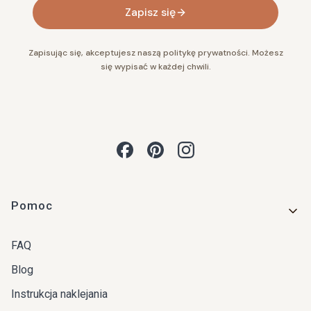
Zapisz się
Zapisując się, akceptujesz naszą politykę prywatności. Możesz
się wypisać w każdej chwili.
Linki w stopce
Pomoc
FAQ
Blog
Instrukcja naklejania