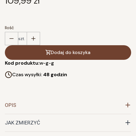
Cena
109,99 zł
Ilość
szt.
Dodaj do koszyka
Kod produktu:
w-g-g
Czas wysyłki:
48 godzin
OPIS
JAK ZMIERZYĆ