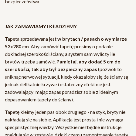
bezpieczeństwa.
JAK ZAMAWIAMY I KŁADZIEMY
Tapeta sprzedawana jest
w brytach / pasach o wymiarze
53x280 cm
. Aby zamówić tapetę prosimy o podanie
dokładnej szerokości ściany, a system sam wyliczy ile
brytów trzeba zamówić.
Pamiętaj, aby dodać 5 cm do
szerokości, tak aby był bezpieczny zapas
(pozwoli to
uniknąć nerwowej sytuacji, kiedy okazałoby się, że ściany są
jednak delikatnie krzywe i ostateczny efekt nie jest
zadowalający; mając zapas poradzisz sobie z idealnym
dopasowaniem tapety do ściany).
Tapetę kleimy jeden pas obok drugiego - na styk, bryty nie
nakładają się na siebie. Aplikacja jest prosta i nie wymaga
specjalistycznej wiedzy. Wszystkie niezbędne instrukcje
znajdują się w zestawie, dzięki czemu zamontowanie tapety