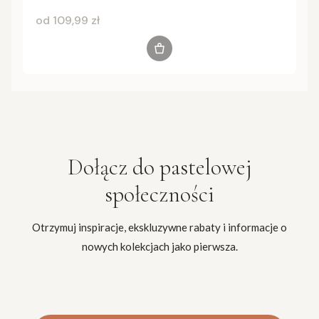
Cena
od 109,99 zł
Zobacz produkt
Dołącz do
pastelowej
społeczności
Otrzymuj inspiracje, ekskluzywne rabaty i informacje o
nowych kolekcjach jako pierwsza.
Twój adres e-mail