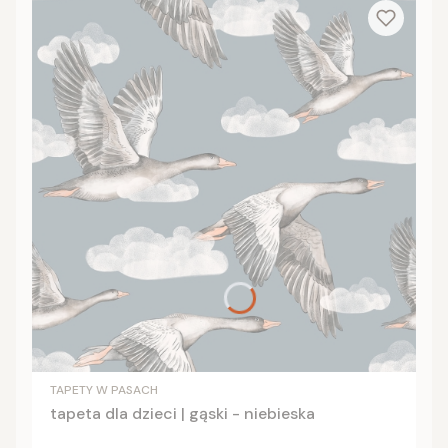
TAPETY W PASACH
tapeta dla dzieci | gąski - niebieska