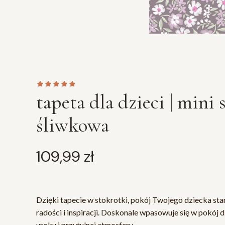
tapeta dla dzieci | mini 
śliwkowa
Cena
109,99 zł
Dzięki tapecie w stokrotki, pokój Twojego dziecka st
radości i inspiracji. Doskonale wpasowuje się w pokój
uroku i przytulnej atmosfery.