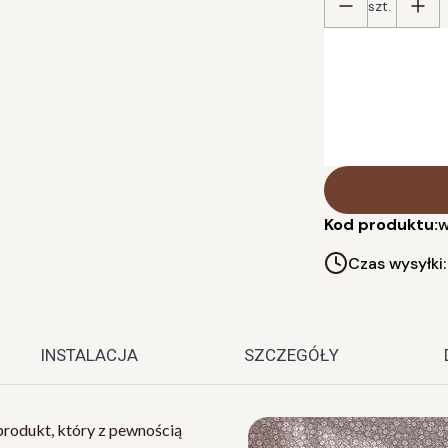
szt.
Poszczególne wari
*
podaj szer. ściany
Kod produktu:
w
Czas wysyłki
INSTALACJA
SZCZEGÓŁY
produkt, który z pewnością