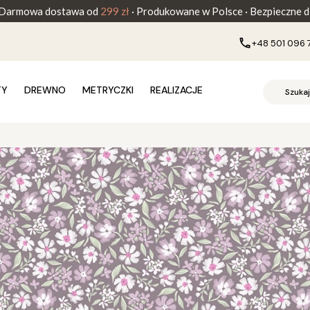
Darmowa dostawa od
299 zł
· Produkowane w Polsce · Bezpieczne dl
+48 501 096 
TY
DREWNO
METRYCZKI
REALIZACJE