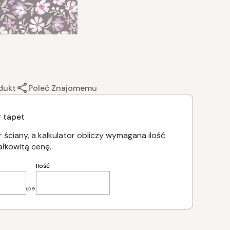
dukt
Poleć Znajomemu
r tapet
 ściany, a kalkulator obliczy wymagana ilość
ałkowitą cenę.
Ilość
apasu tapety z każdej strony.