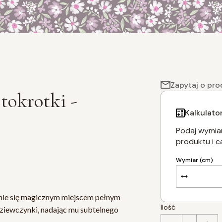
Zapytaj o pro
stokrotki -
Kalkulato
Podaj wymiar
produktu i c
Wymiar (cm)
Dodaj po 5 cm z
anie się magicznym miejscem pełnym
Ilość
 dziewczynki, nadając mu subtelnego