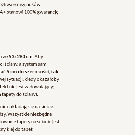
ożliwa emisyjność w
 A+ stanowi 100% gwarancję
arze 53x280 cm
. Aby
i ściany, a system sam
ać 5 cm do szerokości, tak
ej sytuacji, kiedy okazałoby
efekt nie jest zadowalający;
tapety do ściany).
ie nakładają się na siebie.
edzy. Wszystkie niezbędne
owanie tapety na ścianie jest
ny klej do tapet