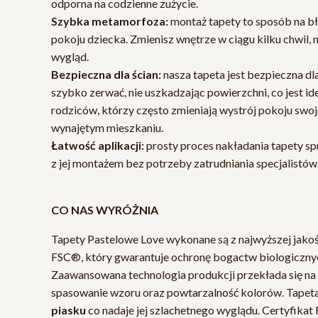
odporna na codzienne zużycie.
Szybka metamorfoza:
montaż tapety to sposób na 
pokoju dziecka. Zmienisz wnętrze w ciągu kilku chwil,
wygląd.
Bezpieczna dla ścian:
nasza tapeta jest bezpieczna dla
szybko zerwać, nie uszkadzając powierzchni, co jest i
rodziców, którzy często zmieniają wystrój pokoju swo
wynajętym mieszkaniu.
Łatwość aplikacji:
prosty proces nakładania tapety sp
z jej montażem bez potrzeby zatrudniania specjalistów
CO NAS WYRÓŻNIA
Tapety Pastelowe Love wykonane są z najwyższej jakośc
FSC®, który gwarantuje ochronę bogactw biologicznych
Zaawansowana technologia produkcji przekłada się na ś
spasowanie wzoru oraz powtarzalność kolorów. Tapet
piasku
co nadaje jej szlachetnego wyglądu. Certyfika