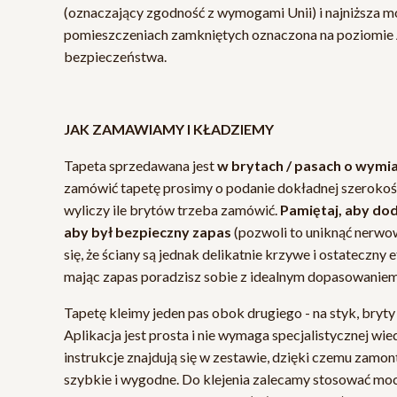
(oznaczający zgodność z wymogami Unii) i najniższa m
pomieszczeniach zamkniętych oznaczona na poziomie
bezpieczeństwa.
JAK ZAMAWIAMY I KŁADZIEMY
Tapeta sprzedawana jest
w brytach / pasach o wymi
zamówić tapetę prosimy o podanie dokładnej szerokośc
wyliczy ile brytów trzeba zamówić.
Pamiętaj, aby dod
aby był bezpieczny zapas
(pozwoli to uniknąć nerwow
się, że ściany są jednak delikatnie krzywe i ostateczny 
mając zapas poradzisz sobie z idealnym dopasowaniem 
Tapetę kleimy jeden pas obok drugiego - na styk, bryty n
Aplikacja jest prosta i nie wymaga specjalistycznej wi
instrukcje znajdują się w zestawie, dzięki czemu zamont
szybkie i wygodne. Do klejenia zalecamy stosować moc