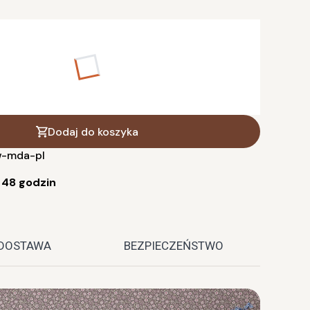
anty mogą różnić się ceną
 w cm (dodaj 5 cm)
Dodaj do koszyka
-mda-pl
:
48 godzin
DOSTAWA
BEZPIECZEŃSTWO