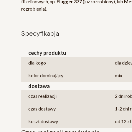
flizelinowych, np.
Flugger 377
(już rozrobiony), lub
Met
rozrobienia).
Specyfikacja
cechy produktu
dla kogo
dla dzi
kolor dominujący
mix
dostawa
czas realizacji
2 dni ro
czas dostawy
1-2 dni
koszt dostawy
od 12 zł