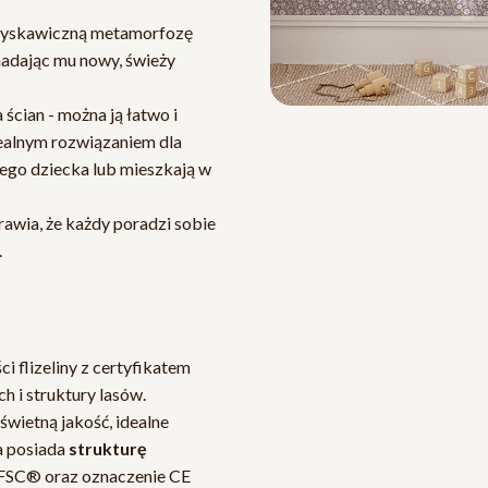
błyskawiczną metamorfozę
 nadając mu nowy, świeży
 ścian - można ją łatwo i
dealnym rozwiązaniem dla
jego dziecka lub mieszkają w
rawia, że każdy poradzi sobie
.
i flizeliny z certyfikatem
 i struktury lasów.
wietną jakość, idealne
a posiada
strukturę
t FSC® oraz oznaczenie CE