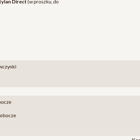
ylan Direct
(w proszku, do
ewczynki
bocze
 robocze