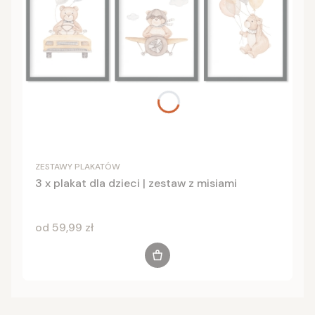
ZESTAWY PLAKATÓW
3 x plakat dla dzieci | zestaw z misiami
Cena
od 59,99 zł
Zobacz produkt