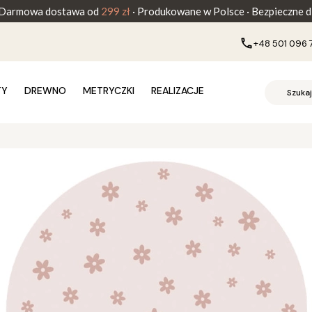
Darmowa dostawa od
299 zł
· Produkowane w Polsce · Bezpieczne dl
+48 501 096 
TY
DREWNO
METRYCZKI
REALIZACJE