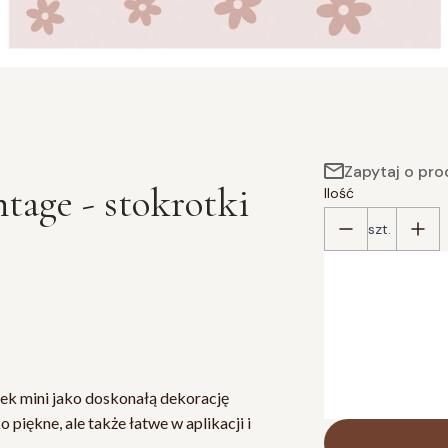
Zapytaj o pro
ntage - stokrotki
Ilość
szt.
Poszczególne wari
*
wybierz rozmiar
L (80x50cm)
XXL (150x90cm
ek mini jako doskonałą dekorację
o piękne, ale także łatwe w aplikacji i