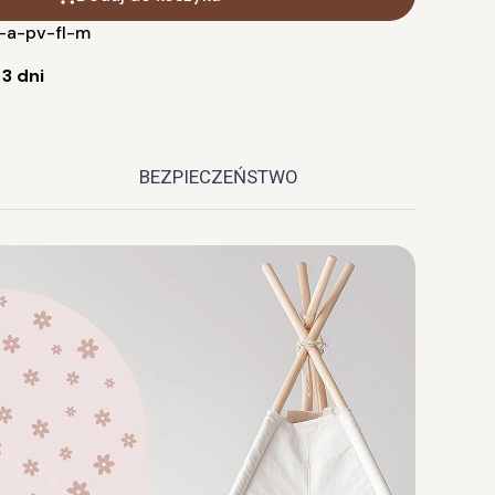
-a-pv-fl-m
:
3 dni
BEZPIECZEŃSTWO