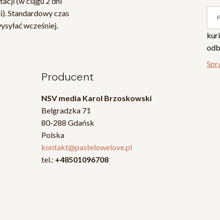
acji (w ciągu 2 dni
i). Standardowy czas
wysyłać wcześniej.
kur
odb
Spr
Producent
NSV media Karol Brzoskowski
Belgradzka 71
80-288 Gdańsk
Polska
kontakt@pastelowelove.pl
tel.:
+48501096708