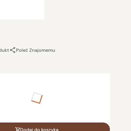
dukt
Poleć Znajomemu
anty mogą różnić się ceną
XL (110x60cm)
(+90,00 zł)
)
(+200,00 zł)
Dodaj do koszyka