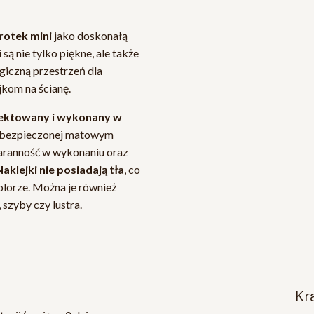
rotek mini
jako doskonałą
są nie tylko piękne, ale także
giczną przestrzeń dla
jkom na ścianę.
jektowany i wykonany w
 zabezpieczonej matowym
aranność w wykonaniu oraz
Naklejki nie posiadają tła
, co
lorze. Można je również
 szyby czy lustra.
k