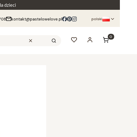
a dzieci
708
kontakt@pastelowelove.pl
polski
Produkty w kos
Wyczyść
Szukaj