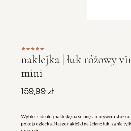
naklejka | łuk różowy vi
mini
Cena
159,99 zł
Wybierz idealną naklejkę na ścianę z motywem stokrot
pokoju dziecka. Nasze naklejki na ścianę łuki są nie tylk
usuwaniu.