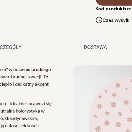
Kod produktu:
s
Czas wysyłki
CZEGÓŁY
DOSTAWA
mini" w odcieniu brudnego
owo-brudnej tonacji. To
iepło i delikatny akcent
h – idealnie sprawdzi się
utralna kolorystyka w
ho, skandynawskim,
ą całości lekkości i