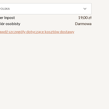
POLSKA
ier Inpost
19,00 zł
iór osobisty
Darmowa
awdź szczegóły dotyczące kosztów dostawy