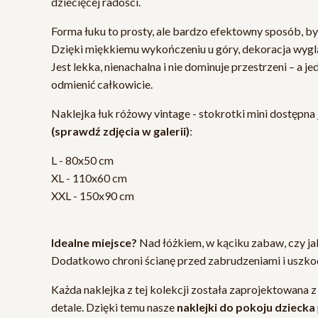
dziecięcej radości.
Forma łuku to prosty, ale bardzo efektowny sposób, by
Dzięki miękkiemu wykończeniu u góry, dekoracja wyglą
Jest lekka, nienachalna i nie dominuje przestrzeni – a je
odmienić całkowicie.
Naklejka łuk różowy vintage - stokrotki mini dostępna 
(sprawdź zdjęcia w galerii)
:
L - 80x50 cm
XL - 110x60 cm
XXL - 150x90 cm
Idealne miejsce?
Nad łóżkiem, w kąciku zabaw, czy ja
Dodatkowo chroni ścianę przed zabrudzeniami i uszko
Każda naklejka z tej kolekcji została zaprojektowana z
detale. Dzięki temu nasze
naklejki do pokoju dziecka