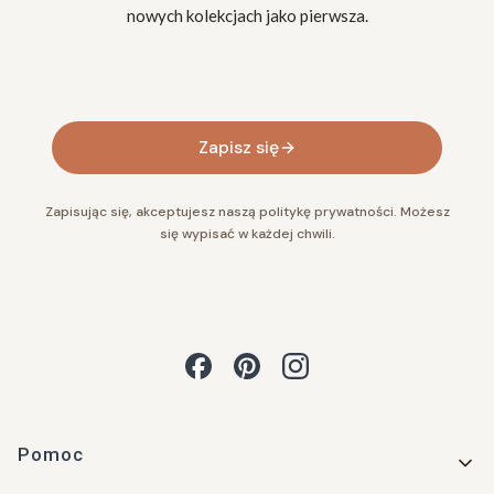
nowych kolekcjach jako pierwsza.
Twój adres e-mail
Zapisz się
Zapisując się, akceptujesz naszą politykę prywatności. Możesz
się wypisać w każdej chwili.
Linki w stopce
Pomoc