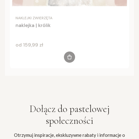
NAKLEJKI ZWIERZĘTA
naklejka | królik
Cena
od 159,99 zł
Zobacz produkt
Dołącz do
pastelowej
społeczności
Otrzymuj inspiracje, ekskluzywne rabaty i informacje o