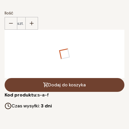
Ilość
szt.
Poszczególne warianty mogą różnić się ceną
*
wybierz rozmiar
L (65x46 cm)
XL (87x61 cm)
(+70,00 zł)
XXL (125x87 cm)
(+110,00 zł)
Dodaj do koszyka
Kod produktu:
s-a-f
Czas wysyłki:
3 dni