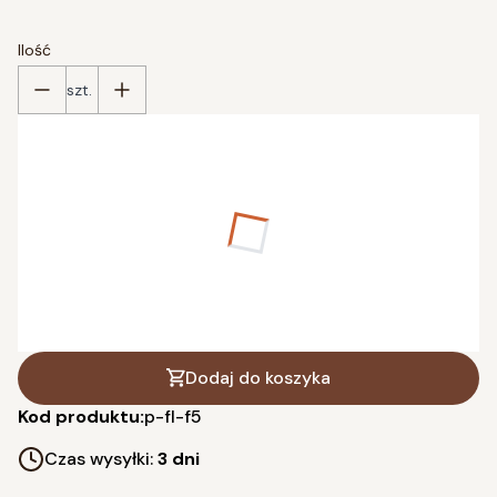
Ilość
szt.
Poszczególne warianty mogą różnić się ceną
*
wybierz format
13 x 18 cm
20 x 30 cm
(+10,00 zł)
30 x 40 cm
(+20,00 zł)
40 x 50 cm
(+30,00 zł)
50 x 70 cm
(+50,00 zł)
Dodaj do koszyka
Kod produktu:
p-fl-f5
Czas wysyłki:
3 dni