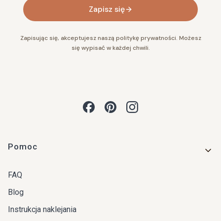
Zapisz się
Zapisując się, akceptujesz naszą politykę prywatności. Możesz
się wypisać w każdej chwili.
Linki w stopce
Pomoc
FAQ
Blog
Instrukcja naklejania