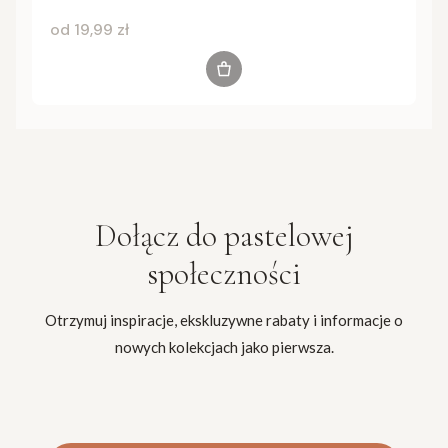
Cena
od 19,99 zł
Zobacz produkt
Dołącz do
pastelowej
społeczności
Otrzymuj inspiracje, ekskluzywne rabaty i informacje o
nowych kolekcjach jako pierwsza.
Twój adres e-mail