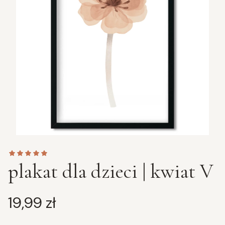
plakat dla dzieci | kwiat V
Cena
19,99 zł