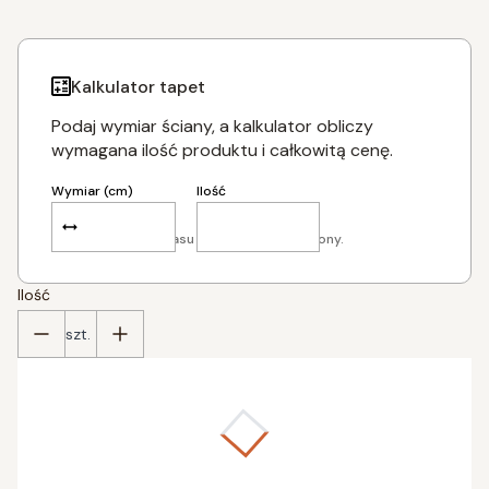
Kalkulator tapet
Podaj wymiar ściany, a kalkulator obliczy
wymagana ilość produktu i całkowitą cenę.
Wymiar (cm)
Ilość
Dodaj po 5 cm zapasu tapety z każdej strony.
Ilość
szt.
Poszczególne warianty mogą różnić się ceną
*
podaj szer. ściany w cm (dodaj 5 cm)