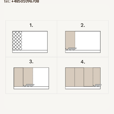
tel.:
+48501096708