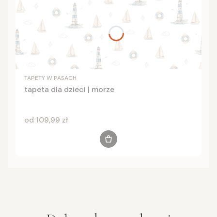
TAPETY W PASACH
tapeta dla dzieci | morze
Cena
od 109,99 zł
Zobacz produkt