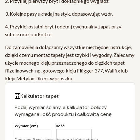
2. Przyklej pierwszy bryt i dokładnie go wygładź.
3. Kolejne pasy układaj na styk, dopasowując wzór.
4. Przyklej ostatni bryt i odetnij ewentualny zapas przy
suficie oraz podłodze.
Do zamówienia dołączamy wszystkie niezbędne instrukcje,
dzięki czemu montaż tapety jest szybki i wygodny. Zalecamy
użycie mocnego kleju przeznaczonego do ciężkich tapet
flizelinowych, np. gotowego kleju Flügger 377, Wallfix lub
kleju Metylan Direct w proszku.
Kalkulator tapet
Podaj wymiar ściany, a kalkulator obliczy
wymagana ilość produktu i całkowitą cenę.
Wymiar (cm)
Ilość
Dodaj po 5 cm zapasu tapety z każdej strony.