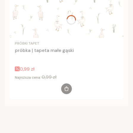
PRÓBKI TAPET
próbka | tapeta małe gąski
Cena promocyjna
0,99 zł
0,99 zł
Najniższa cena:
Do koszyka