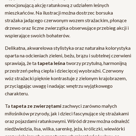
emocjonującą akcję ratunkową z udziałem leśnych
mieszkańców. Na ilustracji można dostrzec borsuka
strażaka jadącego czerwonym wozem strażackim, płonące
drzewo oraz liczne zwierzątka obserwujące przebieg akcji i
wspierające swoich bohaterów.
Delikatna, akwarelowa stylistyka oraz naturalna kolorystyka
oparta na odcieniach zieleni, beżu, brązu i subtelnej czerwieni
sprawiają, że ta
tapeta leśna
tworzy przytulną, harmonijną
przestrzeń pełną ciepła i dziecięcej wyobraźni. Czerwony
wóz strażacki pięknie kontrastuje z zielonym krajobrazem,
przyciągając uwagę i nadając wnętrzu wyjątkowego
charakteru.
Ta
tapeta ze zwierzętami
zachwyci zarówno małych
miłośników przyrody, jak i dzieci fascynujące się strażakami
oraz pojazdami ratunkowymi. Wśród drzew można odnaleźć
niedźwiedzia, lisa, wilka, sarenkę, jeża, króliczki, wiewiórki