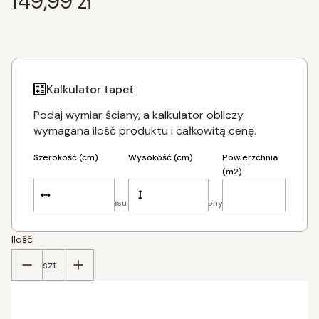
Cena
149,99 zł
Kalkulator tapet
Podaj wymiar ściany, a kalkulator obliczy
wymagana ilość produktu i całkowitą cenę.
Szerokość (cm)
Wysokość (cm)
Powierzchnia
(m2)
Dodaj po 5 cm zapasu tapety z każdej strony.
Ilość
szt.
Poszczególne warianty mogą różnić się ceną