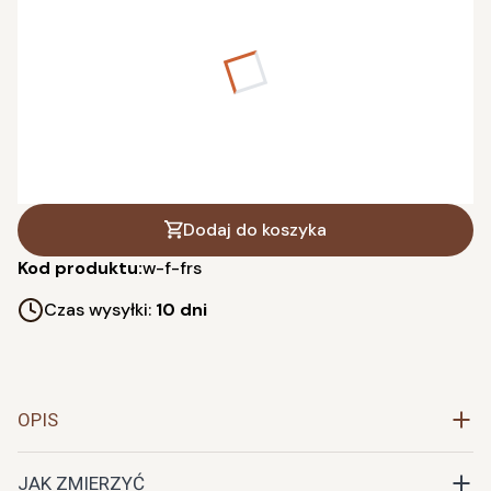
*
szerokość w cm (dodaj 5 cm zapasu)
*
wysokość w cm (dodaj 5 cm zapasu)
Dodaj do koszyka
Kod produktu:
w-f-frs
Czas wysyłki:
10 dni
OPIS
JAK ZMIERZYĆ