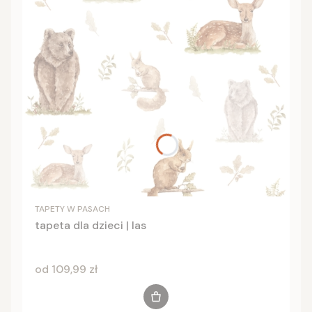
TAPETY W PASACH
tapeta dla dzieci | las
Cena
od 109,99 zł
Zobacz produkt