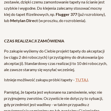
zestawie, dzięki czemu zamontowanie tapety na ścianie jest
szybkie i wygodne. Do klejenia zalecamy stosować mocny
klej do tapet flizelinowych, np.
Flugger 377
(już rozrobiony),
lub
Metylan Direct
(w proszku, do rozrobienia).
CZAS REALIZACJI ZAMÓWIENIA
Po zakupie wyślemy do Ciebie projekt tapety do akceptacji
(w ciągu 2 dni roboczych) i przystąpimy do drukowania (po
akceptacji). Standardowy czas realizacji to 10 dni roboczych,
ale zawsze staramy się wysyłać wcześniej.
Istnieje możliwość zakupu próbki tapety -
TUTAJ
.
Pamiętaj, że tapeta jest wykonane na zamówienie, więc nie
przyjmujemy zwrotów. Oczywiście nie dotyczy to sytuacji,
gdy przedmiot jest wadliwy - w takim przypadku z
przyjemnością wymienimy go lub zwrócimy Ci pieniądze.