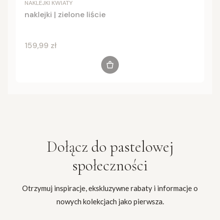
NAKLEJKI KWIATY
naklejki | zielone liście
Cena
159,99 zł
Do koszyka
Dołącz do
pastelowej
społeczności
Otrzymuj inspiracje, ekskluzywne rabaty i informacje o
nowych kolekcjach jako pierwsza.
Twój adres e-mail