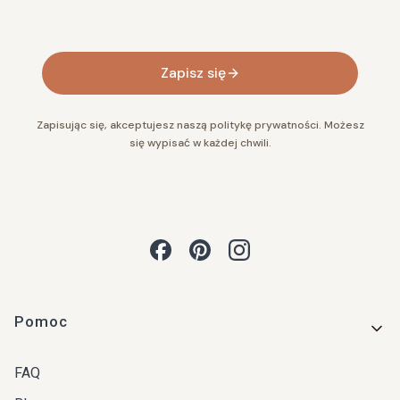
Zapisz się
Zapisując się, akceptujesz naszą politykę prywatności. Możesz
się wypisać w każdej chwili.
Linki w stopce
Pomoc
FAQ