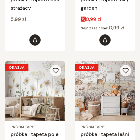
strażacy
garden
Cena
Cena promocyjna
5,99 zł
0,99 zł
0,99 zł
Najniższa cena:
Do koszyka
Do koszyka
OKAZJA
OKAZJA
PRÓBKI TAPET
PRÓBKI TAPET
próbka | tapeta pole
próbka | tapeta leśni