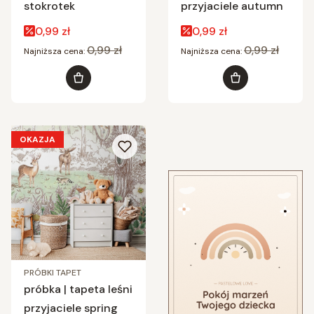
stokrotek
przyjaciele autumn
Cena promocyjna
Cena promocyjna
0,99 zł
0,99 zł
0,99 zł
0,99 zł
Najniższa cena:
Najniższa cena:
Do koszyka
Do koszyka
OKAZJA
PRÓBKI TAPET
próbka | tapeta leśni
przyjaciele spring