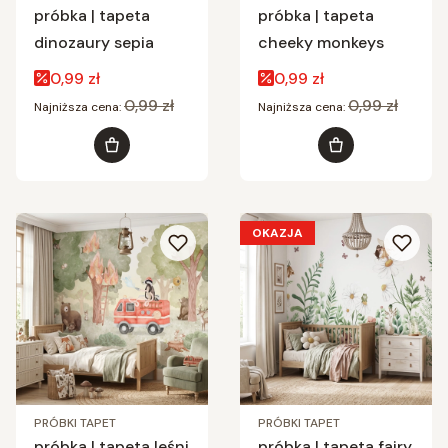
próbka | tapeta
próbka | tapeta
dinozaury sepia
cheeky monkeys
Cena promocyjna
Cena promocyjna
0,99 zł
0,99 zł
0,99 zł
0,99 zł
Najniższa cena:
Najniższa cena:
Do koszyka
Do koszyka
OKAZJA
PRÓBKI TAPET
PRÓBKI TAPET
próbka | tapeta leśni
próbka | tapeta fairy