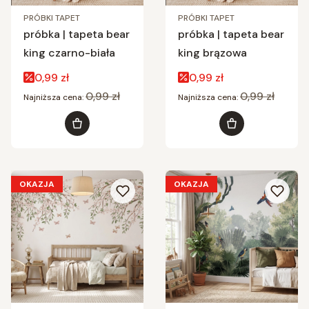
PRÓBKI TAPET
PRÓBKI TAPET
próbka | tapeta bear
próbka | tapeta bear
king czarno-biała
king brązowa
Cena promocyjna
Cena promocyjna
0,99 zł
0,99 zł
0,99 zł
0,99 zł
Najniższa cena:
Najniższa cena:
Do koszyka
Do koszyka
OKAZJA
OKAZJA