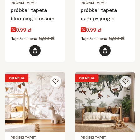
PRÓBKI TAPET
PRÓBKI TAPET
próbka | tapeta
próbka | tapeta
blooming blossom
canopy jungle
Cena promocyjna
Cena promocyjna
0,99 zł
0,99 zł
0,99 zł
0,99 zł
Najniższa cena:
Najniższa cena:
Do koszyka
Do koszyka
OKAZJA
OKAZJA
PRÓBKI TAPET
PRÓBKI TAPET