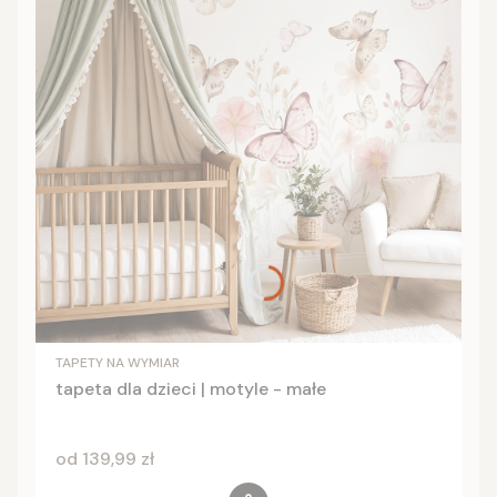
TAPETY NA WYMIAR
tapeta dla dzieci | motyle - małe
Cena
od 139,99 zł