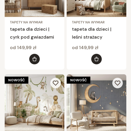
TAPETY NA WYMIAR
TAPETY NA WYMIAR
tapeta dla dzieci |
tapeta dla dzieci |
cyrk pod gwiazdami
leśni strażacy
Cena
Cena
od 149,99 zł
od 149,99 zł
Zobacz produkt
Zobacz produkt
NOWOŚĆ
NOWOŚĆ