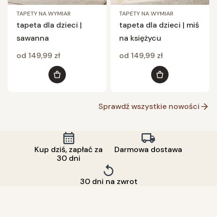
TAPETY NA WYMIAR
TAPETY NA WYMIAR
tapeta dla dzieci |
tapeta dla dzieci | miś
sawanna
na księżycu
Cena
Cena
od 149,99 zł
od 149,99 zł
Zobacz produkt
Zobacz produkt
Sprawdź wszystkie nowości
Kup dziś, zapłać za
Darmowa dostawa
30 dni
30 dni na zwrot